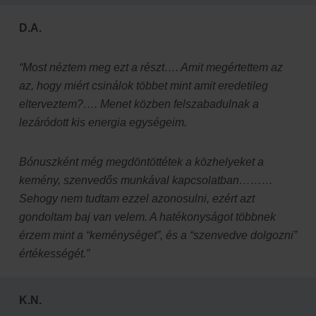
D.A.
“Most néztem meg ezt a részt…. Amit megértettem az
az, hogy miért csinálok többet mint amit eredetileg
elterveztem?…. Menet közben felszabadulnak a
lezáródott kis energia egységeim.
Bónuszként még megdöntöttétek a közhelyeket a
kemény, szenvedős munkával kapcsolatban………
Sehogy nem tudtam ezzel azonosulni, ezért azt
gondoltam baj van velem. A hatékonyságot többnek
érzem mint a “keménységet”, és a “szenvedve dolgozni”
értékességét.”
K.N.