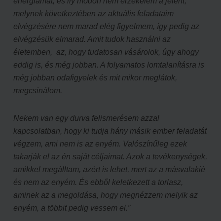
energiámat, és ily módon nem érzékelem a jelent,
melynek következtében az aktuális feladataim
elvégzésére nem marad elég figyelmem, így pedig az
elvégzésük elmarad.
Amit tudok használni az
életemben, az, hogy tudatosan vásárolok, úgy ahogy
eddig is, és még jobban. A folyamatos lomtalanításra is
még jobban odafigyelek és mit mikor meglátok,
megcsinálom.
Nekem van egy durva felismerésem azzal
kapcsolatban, hogy ki tudja hány másik ember feladatát
végzem, ami nem is az enyém. Valószínűleg ezek
takarják el az én saját céljaimat. Azok a tevékenységek,
amikkel megálltam, azért is lehet, mert az a másvalakié
és nem az enyém. És ebből keletkezett a torlasz,
aminek az a megoldása, hogy megnézzem melyik az
enyém, a többit pedig vessem el.”