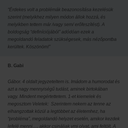
“Érdekes volt a problémák beazonosítása kezelésük
szerint (melyikhez milyen módon állok hozzá, és
melyikben tettem már /vagy sem/ erőfeszítést).
A
boldogság “definíciójából” adódóan ezek a
megoldandó feladatok szükségesek, más nézőpontba
kerültek. Köszönöm!”
B. Gabi
Gábor. 4 oldalt jegyzeteltem is. Imádom a humorodat és
azt a nagy mennyiségű tudást, aminek birtokában
vagy. Mindent megértettetem. 1-et kiemelek és
megosztom Veletek:
Szerintem nekem az tenne az
elhangzottak közül a legtöbbet az életemhez, ha
“probléma”, megoldandó helyzet esetén, amikor kezdek
lefelé menni…, akkor csináljak vmi olyat, ami feltölt. A