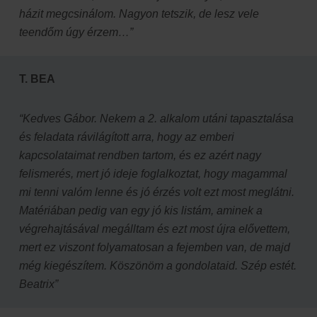
házit megcsinálom. Nagyon tetszik, de lesz vele
teendőm úgy érzem…”
T. BEA
“Kedves Gábor. Nekem a 2. alkalom utáni tapasztalása
és feladata rávilágított arra, hogy az emberi
kapcsolataimat rendben tartom, és ez azért nagy
felismerés, mert jó ideje foglalkoztat, hogy magammal
mi tenni valóm lenne és jó érzés volt ezt most meglátni.
Matériában pedig van egy jó kis listám, aminek a
végrehajtásával megálltam és ezt most újra elővettem,
mert ez viszont folyamatosan a fejemben van, de majd
még kiegészítem. Köszönöm a gondolataid. Szép estét.
Beatrix”