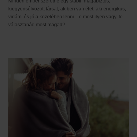
Minden ember szeretne egy stabil, magabiztos,
kiegyensúlyozott társat, akiben van élet, aki energikus,
vidám, és jó a közelében lenni.
Te most ilyen vagy, te
választanád most magad?