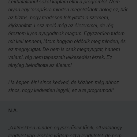
Leírhatatlanul sokat kaptam ettől a programtól. Nem
olyan egy ’csapásra minden megoldódott’ dolog ez, bár
az biztos, hogy rendesen felnyitotta a szemem,
kijózanított. Lesz meló még az életemmel, de rég
éreztem ilyen nyugodtnak magam. Egyszerűen tudom
mit kell tennem, látom hogyan oldódik meg minden, és
ez megnyugtat. De nem is csak megnyugtat, hanem
valami, rég nem tapasztalt lelkesedést érzek. Ez
tényleg beindította az életem!
Ha éppen élni sincs kedved, de közben még ahhoz
sincs, hogy kedvetlen legyél, ez a te programod!”
N.A.
„A filmekben minden egyszerűnek tűnik, ott valahogy
lendület van. Sokáig vártam ezt a lendületet, de nem