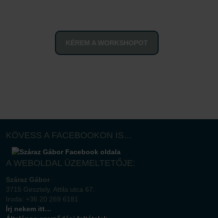
KÉREM A WORKSHOPOT
KÖVESS A FACEBOOKON IS…
A WEBOLDAL ÜZEMELTETŐJE:
Száraz Gábor
3715 Gesztely, Attila utca 67.
Iroda: +36 20 269 6181
Írj nekem itt…