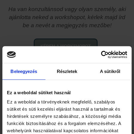
Ha van konzultánsod vagy olyan személy, aki
ajánlotta neked a workshopot, kérlek majd írd
be a nevét a megjegyzés mezőbe!
KÉREM A WORKSHOPOT
Beleegyezés
Részletek
A sütikről
Ez a weboldal sütiket használ
Mit mondanak, akik
Ez a weboldal a törvényeknek megfelelő, szabályos
sütiket és süti kezelési eljárást használ a tartalmak és
elvégezték a
hirdetések személyre szabásához, a közösségi média
funkciók biztosításához és a forgalom elemzéséhez. A
webhelyünk használatával kapcsolatos információkat