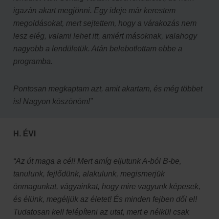
igazán akart megjönni. Egy ideje már kerestem
megoldásokat, mert sejtettem, hogy a várakozás nem
lesz elég, valami lehet itt, amiért másoknak, valahogy
nagyobb a lendületük. Atán belebotlottam ebbe a
programba.
Pontosan megkaptam azt, amit akartam, és még többet
is! Nagyon köszönöm!”
H. ÉVI
“Az út maga a cél! Mert amíg eljutunk A-ból B-be,
tanulunk, fejlődünk, alakulunk, megismerjük
önmagunkat, vágyainkat, hogy mire vagyunk képesek,
és élünk, megéljük az életet! És minden fejben dől el!
Tudatosan kell felépíteni az utat, mert e nélkül csak