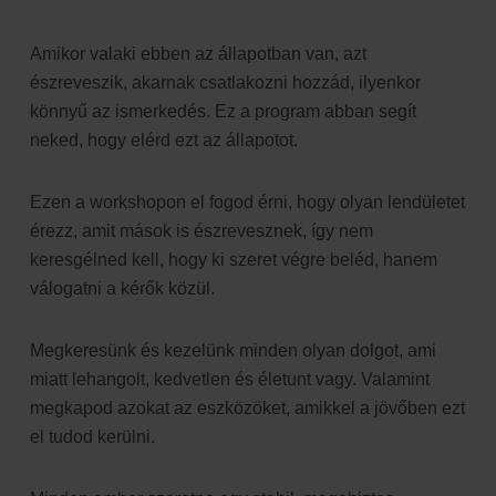
Amikor valaki ebben az állapotban van, azt
észreveszik, akarnak csatlakozni hozzád, ilyenkor
könnyű az ismerkedés. Ez a program abban segít
neked, hogy elérd ezt az állapotot.
Ezen a workshopon el fogod érni, hogy olyan lendületet
érezz, amit mások is észrevesznek, így nem
keresgélned kell, hogy ki szeret végre beléd, hanem
válogatni a kérők közül.
Megkeresünk és kezelünk minden olyan dolgot, ami
miatt lehangolt, kedvetlen és életunt vagy. Valamint
megkapod azokat az eszközöket, amikkel a jövőben ezt
el tudod kerülni.