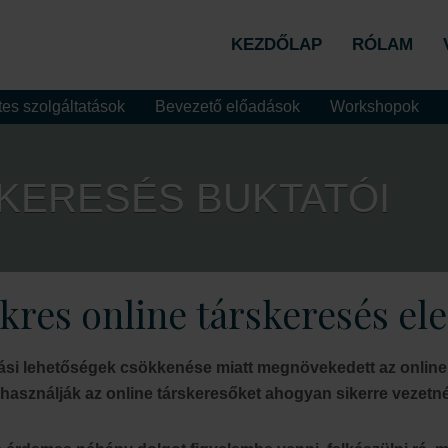
KEZDŐLAP
RÓLAM
es szolgáltatások
Bevezető előadások
Workshopok
SKERESÉS BUKTATÓI
ikres online társkeresés el
zási lehetőségek csökkenése miatt megnövekedett az online 
asználják az online társkeresőket ahogyan sikerre vezetn