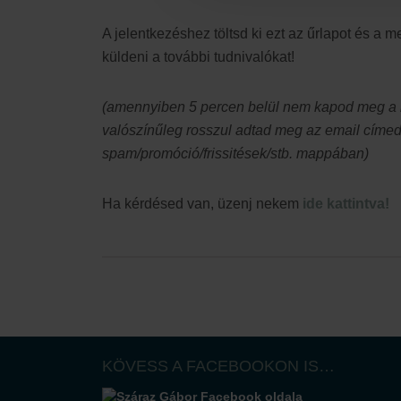
A jelentkezéshez töltsd ki ezt az űrlapot és a 
küldeni a további tudnivalókat!
(amennyiben 5 percen belül nem kapod meg a m
valószínűleg rosszul adtad meg az email címe
spam/promóció/frissitések/stb. mappában)
Ha kérdésed van, üzenj nekem
ide kattintva!
KÖVESS A FACEBOOKON IS…