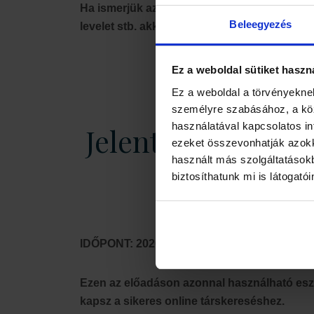
Ha ismerjük az összefüggéseket és tudjuk, h
Beleegyezés
levelet stb. akkor rövid időn belül meg is tal
Ezen az
Ez a weboldal sütiket haszn
Ez a weboldal a törvényeknek
személyre szabásához, a kö
használatával kapcsolatos inf
Jelentkezz az előa
ezeket összevonhatják azokka
használt más szolgáltatásokb
biztosíthatunk mi is látogató
IDŐPONT: 2026.06.03. szerda – 20:30
Ezen az előadáson azonnal használható es
kapsz a sikeres online társkereséshez.