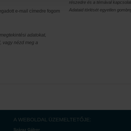
részedre és a témával kapcsolat
Adataid törlését egyetlen gomb
megadott e-mail címedre fogom
egtekintési adatokat,
d, vagy nézd meg a
A WEBOLDAL ÜZEMELTETŐJE:
Száraz Gábor