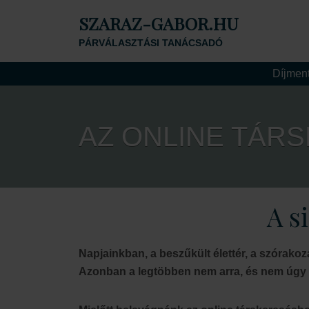
SZARAZ-GABOR.HU
PÁRVÁLASZTÁSI TANÁCSADÓ
Díjment
AZ ONLINE TÁR
A s
Napjainkban, a beszűkült élettér, a szórako
Azonban a legtöbben nem arra, és nem úgy h