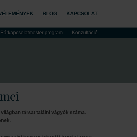
VÉLEMÉNYEK
BLOG
KAPCSOLAT
Párkapcsolatmester program
Konzultáció
emei
világban társat találni vágyók száma.
ének.