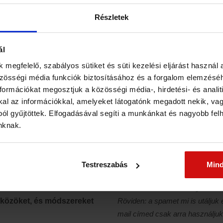
ogyan keltsük fel a számunkra megfelelő ember figyelmét, 
Részletek
álhatjuk a szerelmet.
 előadáson a gyakorlatban azonnal használható módszereke
ál
 megfelelő, szabályos sütiket és süti kezelési eljárást használ 
zösségi média funkciók biztosításához és a forgalom elemzés
ormációkat megosztjuk a közösségi média-, hirdetési- és analiti
dásra, vagy kérd a felvét
l az információkkal, amelyeket látogatónk megadott nekik, vagy
ól gyűjtöttek. Elfogadásával segíti a munkánkat és nagyobb fel
választva!
inknak.
Testreszabás
Min
Az adatkezelési szabályzatunka
zközöket, és módszereket
Röviden: a spamet mi is utáljuk 
mail címed csak arra használjuk,