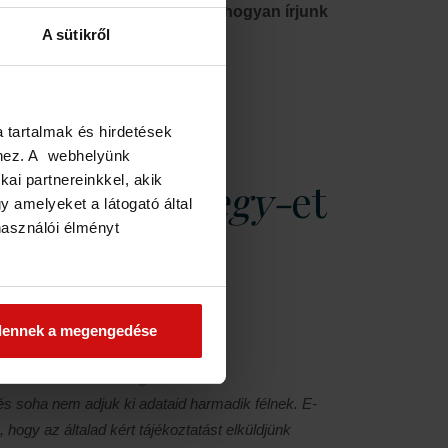
milyen oldalakat használjunk, hogyan írjunk
A sütikről
t kapsz!
a tartalmak és hirdetések
éhez. A webhelyünk
kai partnereinkkel, akik
elt
kiemelt jegy-
et
 amelyeket a látogató által
használói élményt
dennek a megengedése
t itt tekintheted meg.
és soha nem adjuk ki adataid harmadik félnek. E-
 hogy az általad kért tájékoztatást elküldjünk