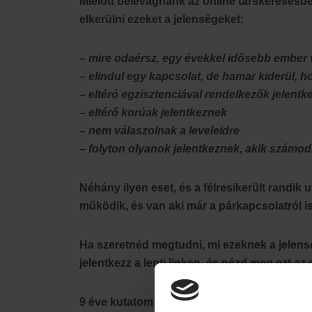
Mielőtt belevágnánk az online társkeresésbe
elkerülni ezeket a jelenségeket:
– mire odaérsz, egy évekkel idősebb ember 
– elindul egy kapcsolat, de hamar kiderül,
– eltéró egzisztenciával rendelkezők jelent
– eltérő korúak jelentkeznek
– nem válaszolnak a leveleidre
– folyton olyanok jelentkeznek, akik számo
Néhány ilyen eset, és a félresikerült randik
működik, és van aki már a párkapcsolatról i
Ha szeretnéd megtudni, mi ezeknek a jelens
jelentkezz a lenti linken, és nézd meg ezt az 
9 éve kutatom ezt a területet, és megfigyel