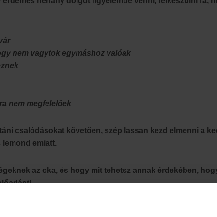
 érdemes néhány dolgot figyelembe venni, felkészülni rá, me
vár
 hogy nem vagytok egymáshoz valóak
keznek
dra nem megfelelőek
 utáni csalódásokat követően, szép lassan kezd elmenni a ke
s lemond emiatt.
égeknek az oka, és hogy mit tehetsz annak érdekében, hogy
előadást!
tem, ahhoz, hogy online társkeresés során eredményesek legy