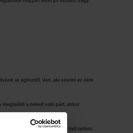
gtanulni hogyan lehet jól kezelni, vagy
dvünk az egésztől. Van, aki szerint ez nem
 megtaláld a neked való párt, akkor
ünk bizonyos szabályokat be kell tartani.