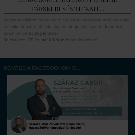
TÁRSKERESÉS TITKAIT…
Ingyenes minitréningem segít, hogy eredményesen tudd használni
az online társkereső oldalakat és megtaláld a számodra ideális
társat, akivel boldog lehetsz!
Jelentkezz ITT és már küldöm is az első részt!
KÖVESS A FACEBOOKON IS…