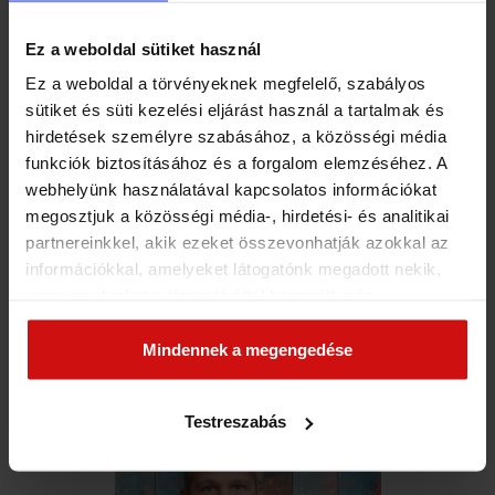
rendezett magánéletük legyen, egész pontosan – Ideális
párkapcsolatokba szülessenek, és nevelkedjenek
Ez a weboldal sütiket használ
mentálisan egészséges gyerekek.
Ez a weboldal a törvényeknek megfelelő, szabályos
sütiket és süti kezelési eljárást használ a tartalmak és
Továbbolvasom ezt a bejegyzést:
hirdetések személyre szabásához, a közösségi média
funkciók biztosításához és a forgalom elemzéséhez. A
MIÉRT LETTEM PÁRVÁLASZTÁSI TANÁCSADÓ
webhelyünk használatával kapcsolatos információkat
ÉS EGYÁLTALÁN MIT JELENT EZ?
megosztjuk a közösségi média-, hirdetési- és analitikai
partnereinkkel, akik ezeket összevonhatják azokkal az
információkkal, amelyeket látogatónk megadott nekik,
vagy amelyeket a látogató által használt más
szolgáltatásokból gyűjtöttek. Elfogadásával segíti a
munkánkat és nagyobb felhasználói élményt
Mindennek a megengedése
biztosíthatunk mi is látogatóinknak.
AKI A HÍVÁSOD VÁRJA…
Testreszabás