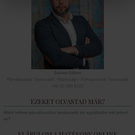
Száraz Gábor
Párválasztási Tanácsadó, Házassági / Párkapcsolati Tanácsadó
+36 20 269 6181
EZEKET OLVASTAD MÁR?
Miért lettem párválasztási tanácsadó és egyáltalán mit jelent
ez?
ELÁRULOM A HATÉKONY ONLINE