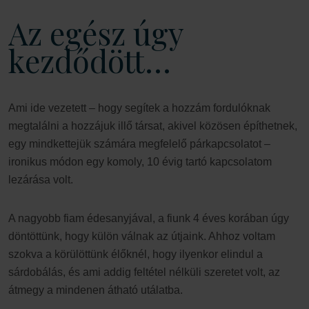
Az egész úgy
kezdődött…
Ami ide vezetett – hogy segítek a hozzám fordulóknak
megtalálni a hozzájuk illő társat, akivel közösen építhetnek,
egy mindkettejük számára megfelelő párkapcsolatot –
ironikus módon egy komoly, 10 évig tartó kapcsolatom
lezárása volt.
A nagyobb fiam édesanyjával, a fiunk 4 éves korában úgy
döntöttünk, hogy külön válnak az útjaink. Ahhoz voltam
szokva a körülöttünk élőknél, hogy ilyenkor elindul a
sárdobálás, és ami addig feltétel nélküli szeretet volt, az
átmegy a mindenen átható utálatba.