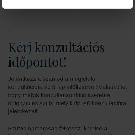
izgalmas és inspiráló úton!
Kérj konzultációs
időpontot!
Jelentkezz a számodra megfelelő
konzultációra az űrlap kitöltésével! Válaszd ki,
hogy melyik konzultánsunkkal szeretnél
dolgozni és azt is, melyik típusú konzultációra
jelentkezel!
Ezután hamarosan felvesszük veled a