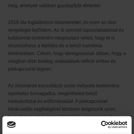
meg, amelyek valóban gazdagítják életedet.
2018 óta foglalkozom önismerettel, és ezen az úton
rengeteget fejlődtem. Az itt szerzett tapasztalataimat és
tudásomat szeretném megosztani veled, hogy te is
részesülhess a fejlődés és a belső harmónia
élményében. Célom, hogy támogassalak abban, hogy a
világban több boldog, elakadások nélküli ember és
párkapcsolat legyen.
Az önismereti konzultáció során mélyebb betekintést
nyerhetsz önmagadba, megértheted belső
motivációidat és erőforrásaidat. A párkapcsolati
tanácsadás segítségével közösen dolgozunk azon,
hogy felismerd és megoldást találj a kapcsolatodban
felmerülő kihívásokra. A nőiesség coaching során pedig
olyan technikákat és stratégiákat sajátíthatsz el,