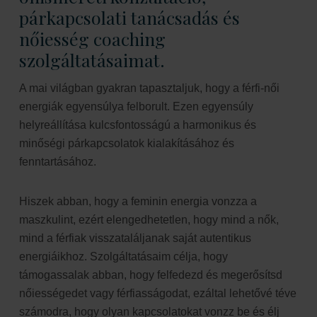
párkapcsolati tanácsadás és
nőiesség coaching
szolgáltatásaimat.
A mai világban gyakran tapasztaljuk, hogy a férfi-női
energiák egyensúlya felborult. Ezen egyensúly
helyreállítása kulcsfontosságú a harmonikus és
minőségi párkapcsolatok kialakításához és
fenntartásához.
Hiszek abban, hogy a feminin energia vonzza a
maszkulint, ezért elengedhetetlen, hogy mind a nők,
mind a férfiak visszataláljanak saját autentikus
energiáikhoz. Szolgáltatásaim célja, hogy
támogassalak abban, hogy felfedezd és megerősítsd
nőiességedet vagy férfiasságodat, ezáltal lehetővé téve
számodra, hogy olyan kapcsolatokat vonzz be és élj