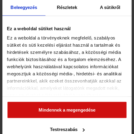
amelyek segítenek abban, hogy magabiztosan és
Beleegyezés
Részletek
A sütikről
harmonikusan éld meg női szerepedet.
Ez a weboldal sütiket használ
Célom, hogy támogassalak az
Ez a weboldal a törvényeknek megfelelő, szabályos
utadon, hogy megtaláld és megéld
sütiket és süti kezelési eljárást használ a tartalmak és
azt a belső egyensúlyt és
hirdetések személyre szabásához, a közösségi média
harmóniát, amelyre szükséged van
funkciók biztosításához és a forgalom elemzéséhez. A
webhelyünk használatával kapcsolatos információkat
ahhoz, hogy boldog és
megosztjuk a közösségi média-, hirdetési- és analitikai
kiegyensúlyozott párkapcsolatot
partnereinkkel, akik ezeket összevonhatják azokkal az
alakíts ki.
információkkal, amelyeket látogatónk megadott nekik,
vagy amelyeket a látogató által használt más
Mottóm, hogy Te magad légy a változás, amit a
szolgáltatásokból gyűjtöttek. Elfogadásával segíti a
világban látni akarsz, ezáltal pedig képes leszel pozitív
munkánkat és nagyobb felhasználói élményt
Mindennek a megengedése
hatást gyakorolni a környezetedre is.
biztosíthatunk mi is látogatóinknak.
Testreszabás
Várlak szeretettel, hogy együtt dolgozzunk ezen az