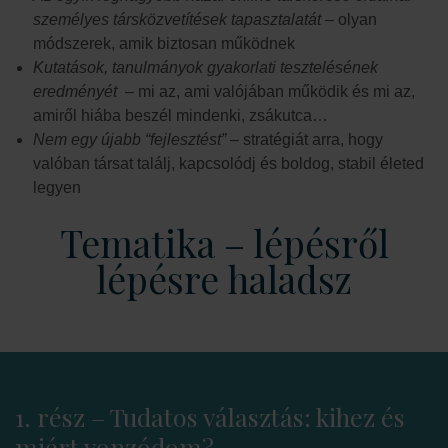
személyes társközvetítések tapasztalatát
– olyan
módszerek, amik biztosan működnek
Kutatások, tanulmányok gyakorlati tesztelésének
eredményét
– mi az, ami valójában működik és mi az,
amiről hiába beszél mindenki, zsákutca…
Nem egy újabb “fejlesztést”
– stratégiát arra, hogy
valóban társat találj, kapcsolódj és boldog, stabil életed
legyen
Tematika – lépésről
lépésre haladsz
1. rész – Tudatos választás: kihez és
miért vonzódom?