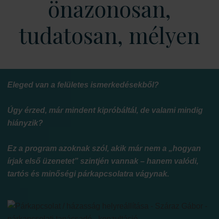
önazonosan,
tudatosan, mélyen
Eleged van a felületes ismerkedésekből?
Úgy érzed, már mindent kipróbáltál, de valami mindig
hiányzik?
Ez a program azoknak szól, akik már nem a „hogyan
írjak első üzenetet” szintjén vannak – hanem valódi,
tartós és minőségi párkapcsolatra vágynak.