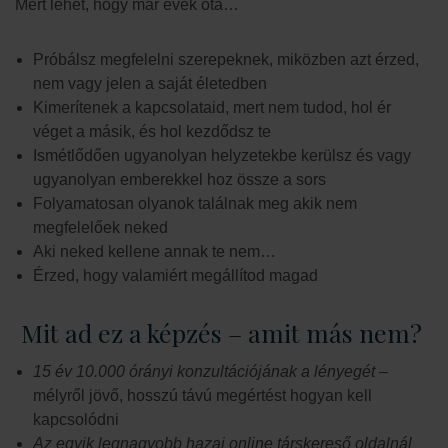
Mert lehet, hogy már évek óta…
Próbálsz megfelelni szerepeknek, miközben azt érzed,
nem vagy jelen a saját életedben
Kimerítenek a kapcsolataid, mert nem tudod, hol ér
véget a másik, és hol kezdődsz te
Ismétlődően ugyanolyan helyzetekbe kerülsz és vagy
ugyanolyan emberekkel hoz össze a sors
Folyamatosan olyanok találnak meg akik nem
megfelelőek neked
Aki neked kellene annak te nem…
Érzed, hogy valamiért megállítod magad
Mit ad ez a képzés – amit más nem?
15 év 10.000 órányi konzultációjának a lényegét
–
mélyről jövő, hosszú távú megértést hogyan kell
kapcsolódni
Az egyik legnagyobb hazai online társkereső oldalnál