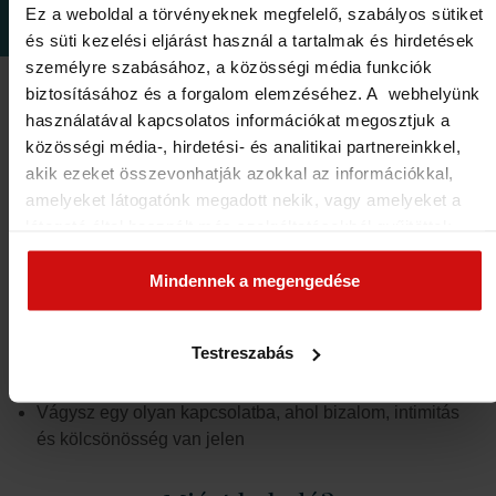
Ez a weboldal a törvényeknek megfelelő, szabályos sütiket
csak elkezdődjön, de fenn is maradjon egy kapcsolat
és süti kezelési eljárást használ a tartalmak és hirdetések
személyre szabásához, a közösségi média funkciók
biztosításához és a forgalom elemzéséhez. A webhelyünk
használatával kapcsolatos információkat megosztjuk a
közösségi média-, hirdetési- és analitikai partnereinkkel,
Kinek való ez a szeminárium?
akik ezeket összevonhatják azokkal az információkkal,
amelyeket látogatónk megadott nekik, vagy amelyeket a
Már túl vagy néhány randin vagy kapcsolaton, de nem
látogató által használt más szolgáltatásokból gyűjtöttek.
érted, miért nem működtek
Elfogadásával segíti a munkánkat és nagyobb felhasználói
Unod a sablonos tanácsokat és valódi megértésre
élményt biztosíthatunk mi is látogatóinknak.
vágysz
Mindennek a megengedése
Szeretnél fejlődni – de nem „társkereső trükkökben”,
hanem valódi kapcsolódásban
Testreszabás
Készen állsz szembenézni a belső mintáiddal, és új utat
választani
Vágysz egy olyan kapcsolatba, ahol bizalom, intimitás
és kölcsönösség van jelen