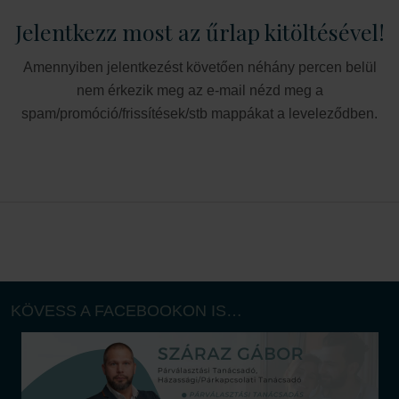
Jelentkezz most az űrlap kitöltésével!
Amennyiben jelentkezést követően néhány percen belül
nem érkezik meg az e-mail nézd meg a
spam/promóció/frissítések/stb mappákat a leveleződben.
KÖVESS A FACEBOOKON IS…