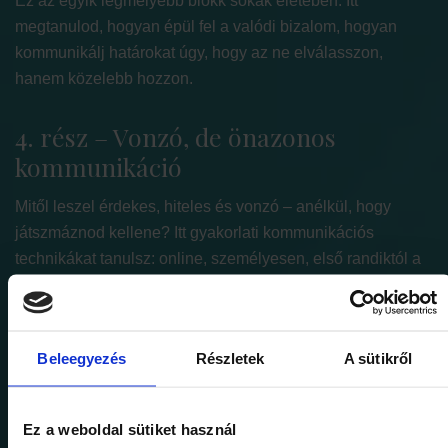
Ez az egyik legmélyebb blokk sokak életében. Itt
megtanulod, hogyan épül fel a valódi bizalom, hogyan
kommunikálj határokat úgy, hogy az ne elválasszon,
hanem közelebb hozzon.
4. rész – Vonzó, de önazonos
kommunikáció
Mitől leszel érdekes, hiteles és vonzó – anélkül, hogy
játszmáznod kellene? Itt gyakorlati kommunikációs
technikákat tanulsz: online, személyesen, első randiktól a
kapcsolati krízisekig.
5. rész – Tartós kapcsolat alapjai –
Beleegyezés
Részletek
A sütikről
mitől működik hosszú távon?
Mi a különbség a „szikrázó kezdés” és a tartós kapcsolat
Ez a weboldal sütiket használ
között? Itt megérted, mit kell napról napra táplálni, hogy ne