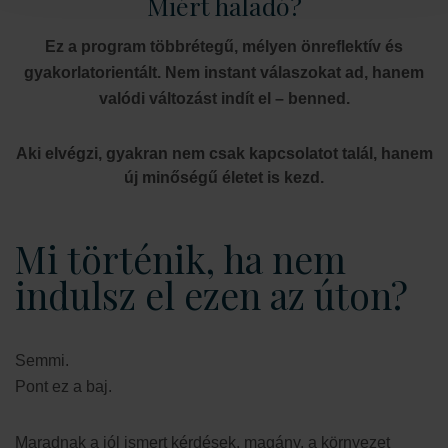
Miért haladó?
Ez a program többrétegű, mélyen önreflektív és
gyakorlatorientált. Nem instant válaszokat ad, hanem
valódi változást indít el – benned.
Aki elvégzi, gyakran nem csak kapcsolatot talál, hanem
új minőségű életet is kezd.
Mi történik, ha nem
indulsz el ezen az úton?
Semmi.
Pont ez a baj.
Maradnak a jól ismert kérdések, magány, a környezet