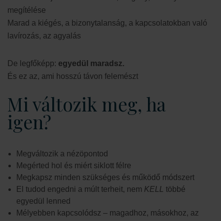
megítélése
Marad a kiégés, a bizonytalanság, a kapcsolatokban való
lavírozás, az agyalás
De legfőképp:
egyedül maradsz.
És ez az, ami hosszú távon felemészt
Mi változik meg, ha
igen?
Megváltozik a nézöpontod
Megérted hol és miért siklott félre
Megkapsz minden szükséges és működő módszert
El tudod engedni a múlt terheit, nem
KELL
többé
egyedül lenned
Mélyebben kapcsolódsz – magadhoz, másokhoz, az