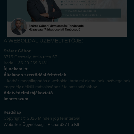
A WEBOLDAL ÜZEMELTETŐJE:
Száraz Gábor
3715 Gesztely, Attila utca 67.
Iroda: +36 20 269 6181
Írj nekem itt…
Általános szerződési feltételek
– kötbér megállapodás a weboldal tartalmi elemeinek, szövegeinek
engedély nélküli másolásához / felhasználásához
Adatvédelmi tájékoztató
Impresszum
Kezdőlap
Copyright © 2026 Minden jog fenntartva!
Websiker Ügynökség - Richard27.hu Kft.