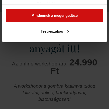
vagy amelyeket a látogató által használt más
szolgáltatásokból gyűjtöttek. Elfogadásával segíti a
munkánkat és nagyobb felhasználói élményt
Mindennek a megengedése
biztosíthatunk mi is látogatóinknak.
Testreszabás
Kérd a workshop
anyagát itt!
24.990
Az online workshop ára:
Ft
A workshopot a gombra kattintva tudod
kifizetni, online, bankkártyával,
biztonságosan!