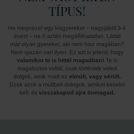
TÍPUS!
Ha megnézel egy kisgyereket – nagyjából 3-4
évest – na ő aztán megállíthatatlan. Láttál
már olyan gyereket, aki nem hisz magában?
Nem igazán van ilyen. Ez azt is jelenti, hogy
valamikor te is hittél magadban!
Te is
magabiztos voltál, csak történtek veled
dolgok, amik miatt ez
elmúlt, vagy sérült.
Ezek azok a múltbeli dologok, amiket kezelni
kell, és
visszakapod újra önmagad.