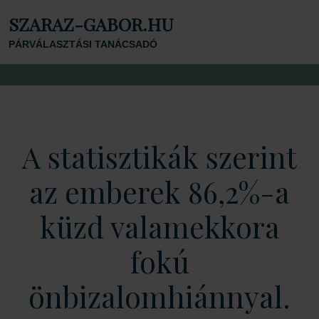
SZARAZ-GABOR.HU
PÁRVÁLASZTÁSI TANÁCSADÓ
A statisztikák szerint
az emberek 86,2%-a
küzd valamekkora
fokú
önbizalomhiánnyal.