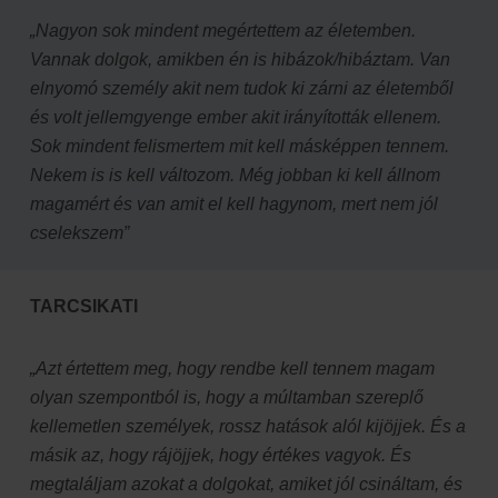
„Nagyon sok mindent megértettem az életemben.
Vannak dolgok, amikben én is hibázok/hibáztam. Van
elnyomó személy akit nem tudok ki zárni az életemből
és volt jellemgyenge ember akit irányították ellenem.
Sok mindent felismertem mit kell másképpen tennem.
Nekem is is kell változom. Még jobban ki kell állnom
magamért és van amit el kell hagynom, mert nem jól
cselekszem”
TARCSIKATI
„Azt értettem meg, hogy rendbe kell tennem magam
olyan szempontból is, hogy a múltamban szereplő
kellemetlen személyek, rossz hatások alól kijöjjek. És a
másik az, hogy rájöjjek, hogy értékes vagyok. És
megtaláljam azokat a dolgokat, amiket jól csináltam, és