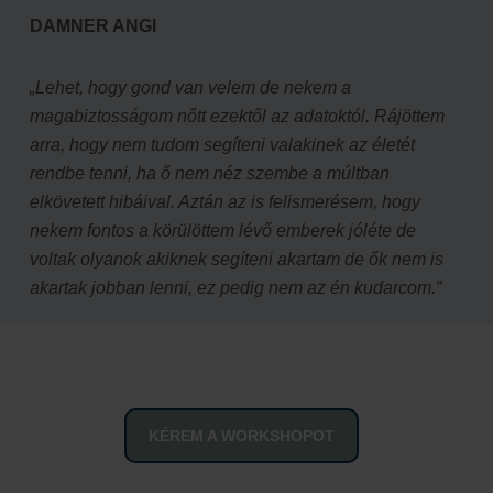
DAMNER ANGI
„Lehet, hogy gond van velem de nekem a
magabiztosságom nőtt ezektől az adatoktól. Rájöttem
arra, hogy nem tudom segíteni valakinek az életét
rendbe tenni, ha ő nem néz szembe a múltban
elkövetett hibáival. Aztán az is felismerésem, hogy
nekem fontos a körülöttem lévő emberek jóléte de
voltak olyanok akiknek segíteni akartam de ők nem is
akartak jobban lenni, ez pedig nem az én kudarcom.”
KÉREM A WORKSHOPOT