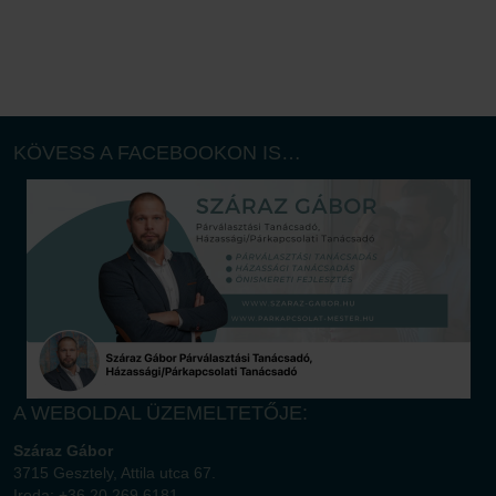
KÖVESS A FACEBOOKON IS…
A WEBOLDAL ÜZEMELTETŐJE:
Száraz Gábor
3715 Gesztely, Attila utca 67.
Iroda: +36 20 269 6181