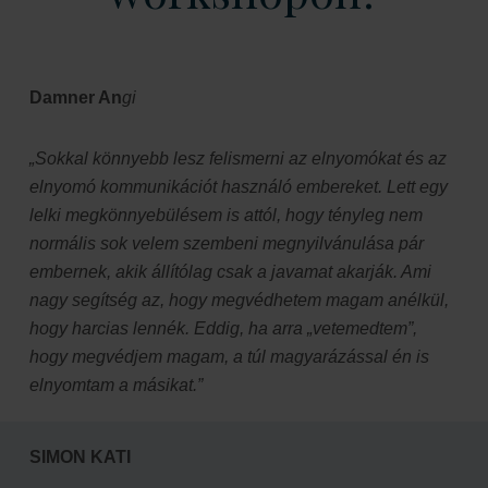
Damner An
gi
„Sokkal könnyebb lesz felismerni az elnyomókat és az
elnyomó kommunikációt használó embereket. Lett egy
lelki megkönnyebülésem is attól, hogy tényleg nem
normális sok velem szembeni megnyilvánulása pár
embernek, akik állítólag csak a javamat akarják. Ami
nagy segítség az, hogy megvédhetem magam anélkül,
hogy harcias lennék. Eddig, ha arra „vetemedtem”,
hogy megvédjem magam, a túl magyarázással én is
elnyomtam a másikat.”
SIMON KATI