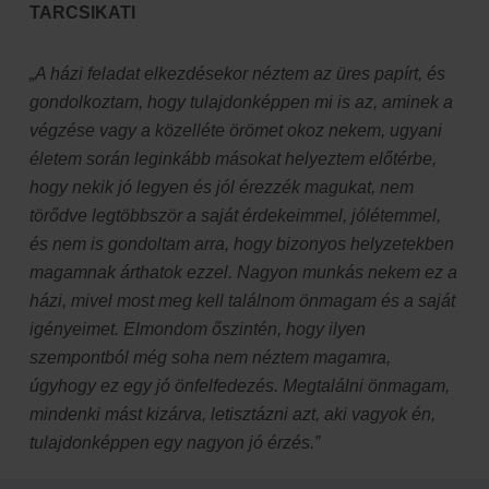
TARCSIKATI
„A házi feladat elkezdésekor néztem az üres papírt, és
gondolkoztam, hogy tulajdonképpen mi is az, aminek a
végzése vagy a közelléte örömet okoz nekem, ugyani
életem során leginkább másokat helyeztem előtérbe,
hogy nekik jó legyen és jól érezzék magukat, nem
törődve legtöbbször a saját érdekeimmel, jólétemmel,
és nem is gondoltam arra, hogy bizonyos helyzetekben
magamnak árthatok ezzel. Nagyon munkás nekem ez a
házi, mivel most meg kell találnom önmagam és a saját
igényeimet. Elmondom őszintén, hogy ilyen
szempontból még soha nem néztem magamra,
úgyhogy ez egy jó önfelfedezés. Megtalálni önmagam,
mindenki mást kizárva, letisztázni azt, aki vagyok én,
tulajdonképpen egy nagyon jó érzés.”