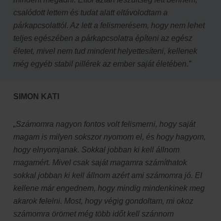
csalódott lettem és tudat alatt eltávolodtam a
párkapcsolattól. Az lett a felismerésem, hogy nem lehet
teljes egészében a párkapcsolatra építeni az egész
életet, mivel nem tud mindent helyettesíteni, kellenek
még egyéb stabil pillérek az ember saját életében.”
SIMON KATI
„Számomra nagyon fontos volt felismerni, hogy saját
magam is milyen sokszor nyomom el, és hogy hagyom,
hogy elnyomjanak. Sokkal jobban ki kell állnom
magamért. Mivel csak saját magamra számíthatok
sokkal jobban ki kell állnom azért ami számomra jó. El
kellene már engednem, hogy mindig mindenkinek meg
akarok felelni. Most, hogy végig gondoltam, mi okoz
számomra örömet még több időt kell szánnom