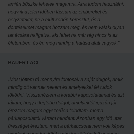
amiért büszke lehetek magamra. Arra tudom használni,
hogy itt a jelen időben lássam az embereket és
helyzeteket, ne a múlt ködén keresztül, és a
döntéseimet magam hozzam meg, és nem valaki olyan
tanácsára hallgatva, aki lehet ha már rég nincs is az
életemben, és én még mindig a hatása alatt vagyok.”
BAUER LACI
„Most jöttem rá mennyire fontosak a saját dolgok, amik
mindig ott vannak nekem és amelyekkel fel tudok
töltődni. Visszanéztem a korábbi kapcsolataimat és azt
láttam, hogy a legtöbb dolgot, amelyektől igazán jól
éreztem magam egyszerűen feladtam, mert a
párkapcsolattól vártam mindent. Azonban egy idő után
ürességet éreztem, mert a párkapcsolat nem volt képes
mindent megadni. Ettől aztán feszültség lett bennem,