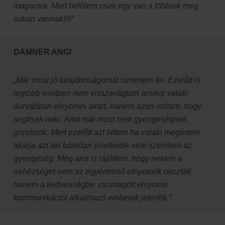
magamra. Mert belőlem csak egy van a többiek meg
sokan vannak!!!!”
DAMNER ANGI
„Már most jó tulajdonságomat ismertem fel. Ezelőtt is
legtöbb esetben nem visszavágtam amikor valaki
durvábban elnyomni akart, hanem azon voltam, hogy
segítsek neki. Amit már most nem gyengeségnek
gondolok. Mert ezelőtt azt hittem ha valaki megérteni
akarja azt aki bántóan viselkedik vele szemben az
gyengeség. Még arra is rájöttem, hogy nekem a
nehézséget nem az egyértelmű elnyomók okozták,
hanem a kedvességbe csomagolt elnyomó
kommunikációt alkalmazó emberek jelentik.”