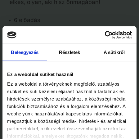
lelkes, olyan, aki hisz önmagában!
6 előadás
12 feladat
a végére, mérhetetlen önbizalom
Beleegyezés
Részletek
A sütikről
Ez a weboldal sütiket használ
Ez a weboldal a törvényeknek megfelelő, szabályos
sütiket és süti kezelési eljárást használ a tartalmak és
hirdetések személyre szabásához, a közösségi média
funkciók biztosításához és a forgalom elemzéséhez. A
Száraz Gábor
webhelyünk használatával kapcsolatos információkat
Párválasztási Tanácsadó, Házassági / Párkapcsolati
megosztjuk a közösségi média-, hirdetési- és analitikai
Tanácsadó
partnereinkkel, akik ezeket összevonhatják azokkal az
információkkal, amelyeket látogatónk megadott nekik,