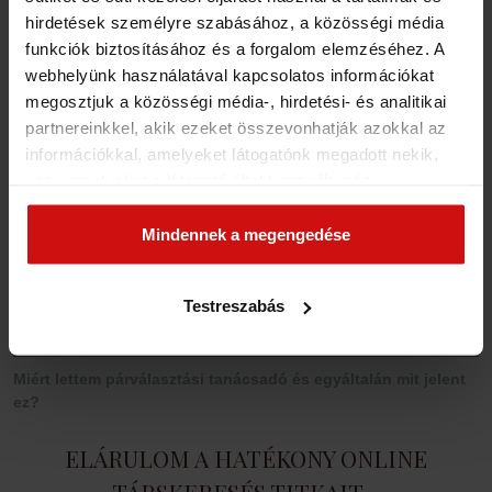
hirdetések személyre szabásához, a közösségi média
funkciók biztosításához és a forgalom elemzéséhez. A
webhelyünk használatával kapcsolatos információkat
megosztjuk a közösségi média-, hirdetési- és analitikai
partnereinkkel, akik ezeket összevonhatják azokkal az
AKI A HÍVÁSOD VÁRJA…
információkkal, amelyeket látogatónk megadott nekik,
vagy amelyeket a látogató által használt más
szolgáltatásokból gyűjtöttek. Elfogadásával segíti a
munkánkat és nagyobb felhasználói élményt
Mindennek a megengedése
Száraz Gábor
Párválasztási Tanácsadó, Házassági / Párkapcsolati Tanácsadó
biztosíthatunk mi is látogatóinknak.
+36 20 269 6181
Testreszabás
EZEKET OLVASTAD MÁR?
Miért lettem párválasztási tanácsadó és egyáltalán mit jelent
ez?
ELÁRULOM A HATÉKONY ONLINE