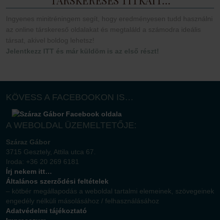
TÁRSKERESÉS TITKAIT…
Ingyenes minitréningem segít, hogy eredményesen tudd használni
az online társkereső oldalakat és megtaláld a számodra ideális
társat, akivel boldog lehetsz!
Jelentkezz ITT és már küldöm is az első részt!
KÖVESS A FACEBOOKON IS…
A WEBOLDAL ÜZEMELTETŐJE:
Száraz Gábor
3715 Gesztely, Attila utca 67.
Iroda: +36 20 269 6181
Írj nekem itt…
Általános szerződési feltételek
– kötbér megállapodás a weboldal tartalmi elemeinek, szövegeinek
engedély nélküli másolásához / felhasználásához
Adatvédelmi tájékoztató