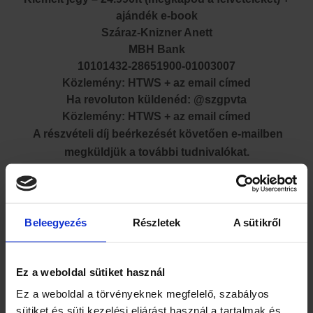
ajándék e-book
Száraz-Knizner Anett
MBH Bank
10101432-28651900-01003007
Közlemény: HTWS + az email címed
Ha revoluton küldenéd: @szgpvta
Közlemény: HTWS + az email címed
A részvételi díj beérkezését követően e-mailben
megküldjük a további tudnivalókat.
Ha nem érkezik meg a levél néhány percen belül kérlek
ellenőrizd a spam/promoció/frisstések stb mappát a
Beleegyezés
Részletek
A sütikről
levelezőrendszeredben.
Ez a weboldal sütiket használ
Ez a weboldal a törvényeknek megfelelő, szabályos
sütiket és süti kezelési eljárást használ a tartalmak és