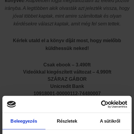
könyvet!
Alapvetően fogja megváltoztatni az életed pozitív
irányba. A legtöbben akik olvasták azt jelezték vissza, hogy
jóval többet kaptak, mint amire számítottak és olyan
kérdésekre választ kaptak, amit még fel sem tettek.
Kérlek utald el a könyv díját most, hogy mielőbb
küldhessük neked!
Csak ebook – 3.490ft
Videókkal kiegészített változat – 4.990ft
SZÁRAZ GÁBOR
Unicredit Bank
10918001-00000112-74480007
IBAN HU 18 1091 8001 0000 0112 7448 0007
Swift BACXHUHB
Közlemény: OBE
Beleegyezés
Részletek
A sütikről
Ha revoluton küldenéd: @szgpvta