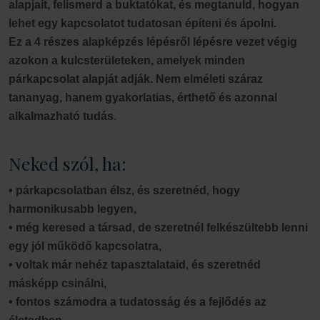
alapjait, felismerd a buktatókat, és megtanuld, hogyan
lehet egy kapcsolatot tudatosan építeni és ápolni.
Ez a 4 részes alapképzés lépésről lépésre vezet végig
azokon a kulcsterületeken, amelyek minden
párkapcsolat alapját adják. Nem elméleti száraz
tananyag, hanem gyakorlatias, érthető és azonnal
alkalmazható tudás
.
Neked szól, ha:
• párkapcsolatban élsz, és szeretnéd, hogy
harmonikusabb legyen,
• még keresed a társad, de szeretnél felkészültebb lenni
egy jól működő kapcsolatra,
• voltak már nehéz tapasztalataid, és szeretnéd
másképp csinálni,
• fontos számodra a tudatosság és a fejlődés az