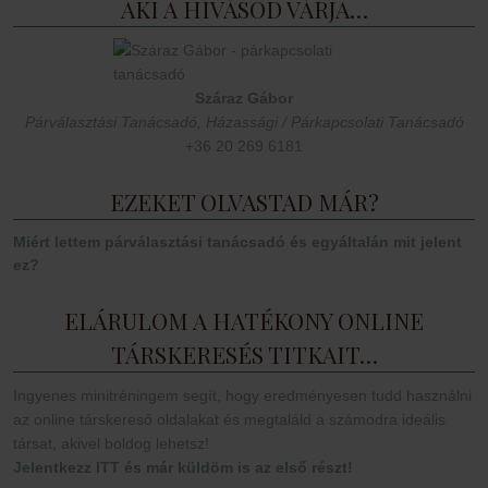
AKI A HÍVÁSOD VÁRJA…
Száraz Gábor
Párválasztási Tanácsadó, Házassági / Párkapcsolati Tanácsadó
+36 20 269 6181
EZEKET OLVASTAD MÁR?
Miért lettem párválasztási tanácsadó és egyáltalán mit jelent
ez?
ELÁRULOM A HATÉKONY ONLINE
TÁRSKERESÉS TITKAIT…
Ingyenes minitréningem segít, hogy eredményesen tudd használni
az online társkereső oldalakat és megtaláld a számodra ideális
társat, akivel boldog lehetsz!
Jelentkezz ITT és már küldöm is az első részt!