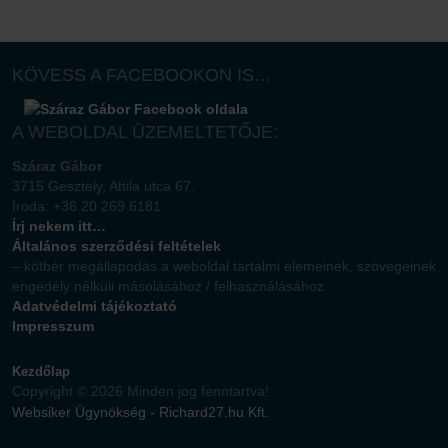
KÖVESS A FACEBOOKON IS…
A WEBOLDAL ÜZEMELTETŐJE:
Száraz Gábor
3715 Gesztely, Attila utca 67.
Iroda: +36 20 269 6181
Írj nekem itt…
Általános szerződési feltételek
– kötbér megállapodás a weboldal tartalmi elemeinek, szövegeinek
engedély nélküli másolásához / felhasználásához
Adatvédelmi tájékoztató
Impresszum
Kezdőlap
Copyright © 2026 Minden jog fenntartva!
Websiker Ügynökség - Richard27.hu Kft.