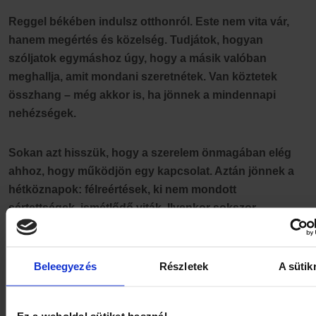
Reggel békében indulsz otthonról. Este nem vita vár,
hanem megértés és közelség. Tudjátok, hogyan
szóljatok egymáshoz úgy, hogy a másik valóban
meghallja, amit mondani szeretnétek. Van köztetek
összhang – még akkor is, ha jönnek a mindennapi
nehézségek.
Sokan azt hisszük, hogy a szerelem önmagában elég
ahhoz, hogy működjön egy kapcsolat. Aztán jönnek a
hétköznapok: félreértések, ki nem mondott
sértettségek, ismétlődő viták. Ilyenkor sokszor
tanácstalanok vagyunk – „miért nem megy magától?”
Beleegyezés
Részletek
A sütik
A jó hír az, hogy a párkapcsolat tanulható. Vannak