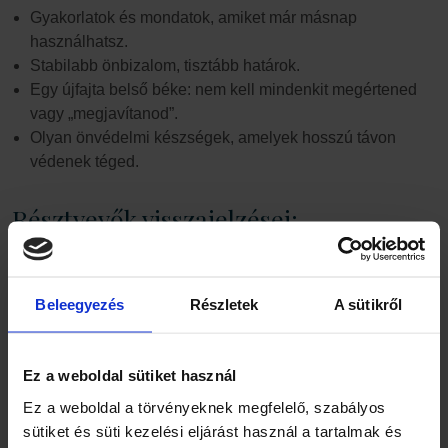
Gyakorlatok és mondatok, amiket már másnap
használhatsz.
Stabilabb önbizalom, tisztább határok.
Egy újfajta belső béke: nem kell mindenkit megértened
vagy „megjavítanod”.
Olyan önvédelmi készségek, amelyek hosszú távon
védenek téged.
Résztvevők visszajelzései:
„Végre megértettem, mi történik velem ezekben a
kapcsolatokban. Most már tudom, hogyan reagáljak – és
Beleegyezés
Részletek
A sütikről
hogyan NE!”
Eszter, 36
„Minden nap eszembe jut egy-egy mondat a képzésről. Ma
Ez a weboldal sütiket használ
már másként beszélek – és másként érzem magam.”
Gábor,
Ez a weboldal a törvényeknek megfelelő, szabályos
42
sütiket és süti kezelési eljárást használ a tartalmak és