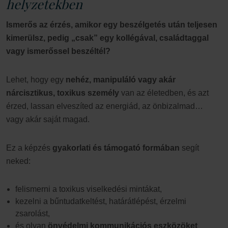
helyzetekben
Ismerős az érzés, amikor egy beszélgetés után teljesen
kimerülsz, pedig „csak” egy kollégával, családtaggal
vagy ismerőssel beszéltél?
Lehet, hogy egy
nehéz, manipuláló vagy akár
nárcisztikus, toxikus személy
van az életedben, és azt
érzed, lassan elveszíted az energiád, az önbizalmad…
vagy akár saját magad.
Ez a képzés
gyakorlati és támogató formában
segít
neked:
felismerni a toxikus viselkedési mintákat,
kezelni a bűntudatkeltést, határátlépést, érzelmi
zsarolást,
és olyan
önvédelmi kommunikációs eszközöket