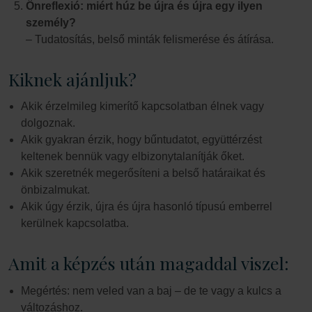
Önreflexió: miért húz be újra és újra egy ilyen
személy?
– Tudatosítás, belső minták felismerése és átírása.
Kiknek ajánljuk?
Akik érzelmileg kimerítő kapcsolatban élnek vagy
dolgoznak.
Akik gyakran érzik, hogy bűntudatot, együttérzést
keltenek bennük vagy elbizonytalanítják őket.
Akik szeretnék megerősíteni a belső határaikat és
önbizalmukat.
Akik úgy érzik, újra és újra hasonló típusú emberrel
kerülnek kapcsolatba.
Amit a képzés után magaddal viszel:
Megértés: nem veled van a baj – de te vagy a kulcs a
változáshoz.