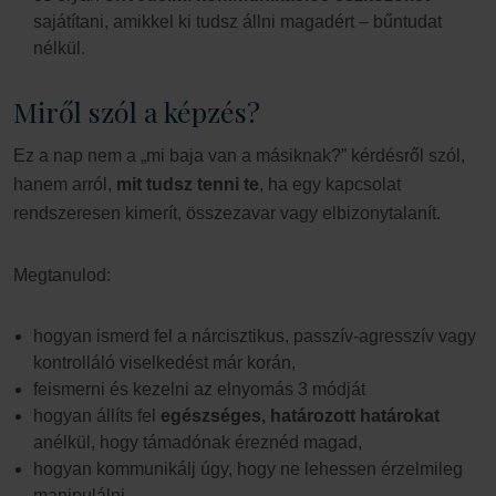
sajátítani, amikkel ki tudsz állni magadért – bűntudat
nélkül.
Miről szól a képzés?
Ez a nap nem a „mi baja van a másiknak?” kérdésről szól,
hanem arról,
mit tudsz tenni te
, ha egy kapcsolat
rendszeresen kimerít, összezavar vagy elbizonytalanít.
Megtanulod:
hogyan ismerd fel a nárcisztikus, passzív-agresszív vagy
kontrolláló viselkedést már korán,
feismerni és kezelni az elnyomás 3 módját
hogyan állíts fel
egészséges, határozott határokat
anélkül, hogy támadónak éreznéd magad,
hogyan kommunikálj úgy, hogy ne lehessen érzelmileg
manipulálni,