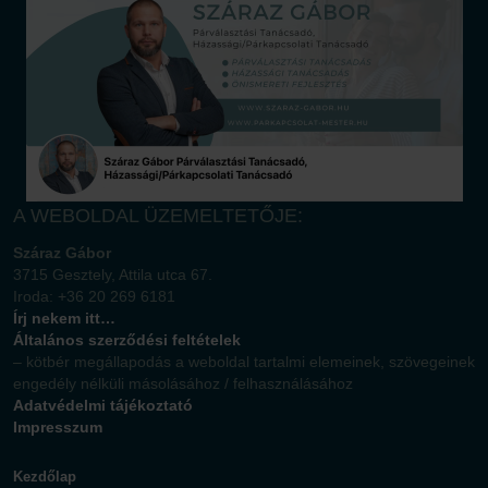
A WEBOLDAL ÜZEMELTETŐJE:
Száraz Gábor
3715 Gesztely, Attila utca 67.
Iroda: +36 20 269 6181
Írj nekem itt…
Általános szerződési feltételek
– kötbér megállapodás a weboldal tartalmi elemeinek, szövegeinek
engedély nélküli másolásához / felhasználásához
Adatvédelmi tájékoztató
Impresszum
Kezdőlap