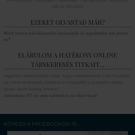
+36 20 269 6181
EZEKET OLVASTAD MÁR?
Miért lettem párválasztási tanácsadó és egyáltalán mit jelent
ez?
ELÁRULOM A HATÉKONY ONLINE
TÁRSKERESÉS TITKAIT…
Ingyenes minitréningem segít, hogy eredményesen tudd használni
az online társkereső oldalakat és megtaláld a számodra ideális
társat, akivel boldog lehetsz!
Jelentkezz ITT és már küldöm is az első részt!
KÖVESS A FACEBOOKON IS…