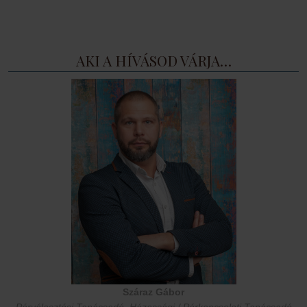
AKI A HÍVÁSOD VÁRJA…
Száraz Gábor
Párválasztási Tanácsadó, Házassági / Párkapcsolati Tanácsadó