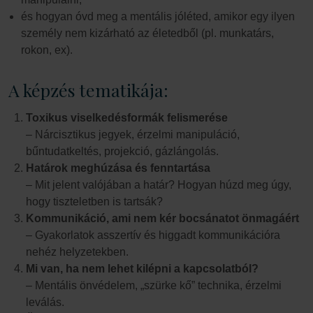
és hogyan óvd meg a mentális jóléted, amikor egy ilyen
személy nem kizárható az életedből (pl. munkatárs,
rokon, ex).
A képzés tematikája:
Toxikus viselkedésformák felismerése
– Nárcisztikus jegyek, érzelmi manipuláció,
bűntudatkeltés, projekció, gázlángolás.
Határok meghúzása és fenntartása
– Mit jelent valójában a határ? Hogyan húzd meg úgy,
hogy tiszteletben is tartsák?
Kommunikáció, ami nem kér bocsánatot önmagáért
– Gyakorlatok asszertív és higgadt kommunikációra
nehéz helyzetekben.
Mi van, ha nem lehet kilépni a kapcsolatból?
– Mentális önvédelem, „szürke kő” technika, érzelmi
leválás.