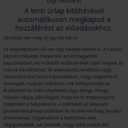
A lenti űrlap kitöltésével
automatikusan megkapod a
hozzáférést az előadásokhoz.
Azonban van még itt egy kis extra!
Az alapképzésen túl van egy haladó képzés is. A haladó
képzés mélyebb megértést ad önmagaddal
kapcsolatban, és működő módszereket saját magad, és
mások kezeléséhez. Az alapképzés rendkívül nagy
hasznodra lesz azzal kapcsolatban, hogy megismerd
önmagad, hogyan működsz, mik befolyásolják az
érzéseidet és miért viselkedsz úgy, ahogy. Ahogy
haladsz végig, látni fogod, hogy kicsit megnyugszol,
megérted a helyzeted és a miérteket az alapvető
problémákkal kapcsolatban és ez életminőség javulást
eredményez. Ugyanakkor a legtöbben akik
végigcsinálták, azt jelezték, hogy több erejük lett,