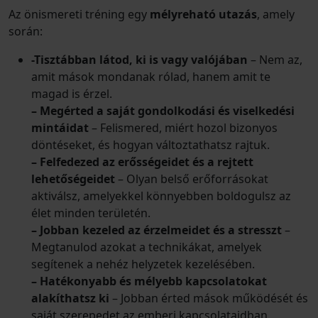
Az önismereti tréning egy
mélyreható utazás
, amely
során:
-Tisztábban látod, ki is vagy valójában
– Nem az,
amit mások mondanak rólad, hanem amit te
magad is érzel.
– Megérted a saját gondolkodási és viselkedési
mintáidat
– Felismered, miért hozol bizonyos
döntéseket, és hogyan változtathatsz rajtuk.
– Felfedezed az erősségeidet és a rejtett
lehetőségeidet
– Olyan belső erőforrásokat
aktiválsz, amelyekkel könnyebben boldogulsz az
élet minden területén.
– Jobban kezeled az érzelmeidet és a stresszt
–
Megtanulod azokat a technikákat, amelyek
segítenek a nehéz helyzetek kezelésében.
– Hatékonyabb és mélyebb kapcsolatokat
alakíthatsz ki
– Jobban érted mások működését és
saját szerepedet az emberi kapcsolataidban.