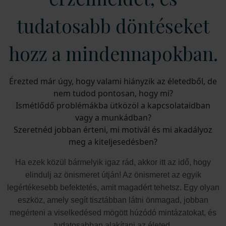
tudatosabb döntéseket
hozz a mindennapokban.
Érezted már úgy, hogy valami hiányzik az életedből, de
nem tudod pontosan, hogy mi?
Ismétlődő problémákba ütközöl a kapcsolataidban
vagy a munkádban?
Szeretnéd jobban érteni, mi motivál és mi akadályoz
meg a kiteljesedésben?
Ha ezek közül bármelyik igaz rád, akkor itt az idő, hogy
elindulj az önismeret útján! Az önismeret az egyik
legértékesebb befektetés, amit magadért tehetsz. Egy olyan
eszköz, amely segít tisztábban látni önmagad, jobban
megérteni a viselkedésed mögött húzódó mintázatokat, és
tudatosabban alakítani az életed.