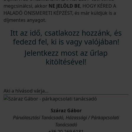
megcsinálcsi, akkor
NE JELÖLD BE
, HOGY KÉRED A
HALADÓ ÖNISMERETI KÉPZÉST, és már küldjük is a
díjmentes anyagot.
Itt az idő, csatlakozz hozzánk, és
fedezd fel, ki is vagy valójában!
Jelentkezz most az űrlap
kitöltésével!
Aki a hívásod várja…
Száraz Gábor
Párválasztási Tanácsadó, Házassági / Párkapcsolati
Tanácsadó
+36 20 269 6181