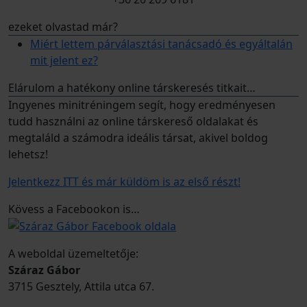
ezeket olvastad már?
Miért lettem párválasztási tanácsadó és egyáltalán
mit jelent ez?
Elárulom a hatékony online társkeresés titkait…
Ingyenes minitréningem segít, hogy eredményesen
tudd használni az online társkereső oldalakat és
megtaláld a számodra ideális társat, akivel boldog
lehetsz!
Jelentkezz ITT és már küldöm is az első részt!
Kövess a Facebookon is…
A weboldal üzemeltetője:
Száraz Gábor
3715 Gesztely, Attila utca 67.