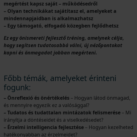
megértést kapsz saját – működésedről
– Olyan technikákat sajátítasz el, amelyeket a
mindennapjaidban is alkalmazhatsz
– Egy támogató, elfogadó közegben fejlődhetsz
Ez egy önismereti fejlesztő tréning, amelynek célja,
hogy segítsen tudatosabbá válni, új nézőpontokat
kapni és önmagadat jobban megérteni.
Főbb témák, amelyeket érinteni
fogunk:
– Önreflexió és önértékelés
– Hogyan látod önmagad,
és mennyire egyezik ez a valósággal?
– Tudatos és tudattalan mintázatok felismerése
– Mi
irányítja a döntéseidet és a viselkedésedet?
– Érzelmi intelligencia fejlesztése
– Hogyan kezelheted
hatékonyabban az érzelmeidet?