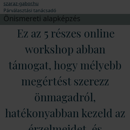
szaraz-gabor.hu
Párválasztási tanácsadó
Önismereti alapképzés
Ez az 5 részes online
workshop abban
támogat, hogy mélyebb
megértést szerezz
önmagadról,
hatékonyabban kezeld az
érzelmeidet, és