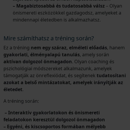
– Magabiztosabbá és tudatosabbá válsz
– Olyan
önismereti eszközökkel gazdagodsz, amelyeket a
mindennapi életedben is alkalmazhatsz.
Mire számíthatsz a tréning során?
Ez a tréning
nem egy száraz, elméleti előadás
, hanem
gyakorlati, élményalapú tanulás
, amely során
aktívan dolgozol önmagadon
. Olyan coaching és
pszichológiai módszereket alkalmazunk, amelyek
támogatják az önreflexiódat, és segítenek
tudatosítani
azokat a belső mintázatokat, amelyek irányítják az
életedet
.
A tréning során:
– Interaktív gyakorlatokon és önismereti
feladatokon keresztül dolgozol önmagadon
– Egyéni, és kiscsoportos formában mélyebb