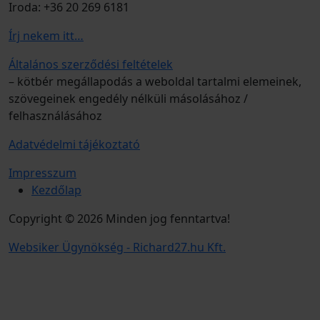
Iroda: +36 20 269 6181
Írj nekem itt…
Általános szerződési feltételek
– kötbér megállapodás a weboldal tartalmi elemeinek,
szövegeinek engedély nélküli másolásához /
felhasználásához
Adatvédelmi tájékoztató
Impresszum
Kezdőlap
Copyright © 2026 Minden jog fenntartva!
Websiker Ügynökség - Richard27.hu Kft.
ijij