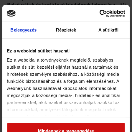
– Belső gátak és korlátozó hiedelmek lebontása
– Mi
az, ami visszatart, és hogyan léphetsz túl rajta?
– Kapcsolati mintázatok feltárása
– Miért vonzódsz
bizonyos emberekhez, és miért ismétlődnek bizonyos
Beleegyezés
Részletek
A sütikről
helyzetek az életedben?
– Önbizalom és asszertivitás
– Hogyan állhatsz ki
magadért úgy, hogy közben másokat is tiszteletben
Ez a weboldal sütiket használ
tartasz?
Ez a weboldal a törvényeknek megfelelő, szabályos
– Gyakorlati stresszkezelési és tudatosságfejlesztő
sütiket és süti kezelési eljárást használ a tartalmak és
technikák
hirdetések személyre szabásához, a közösségi média
funkciók biztosításához és a forgalom elemzéséhez. A
Kinek ajánlott a tréning?
webhelyünk használatával kapcsolatos információkat
megosztjuk a közösségi média-, hirdetési- és analitikai
Elsősorban olyan embereknek ajánljuk akik most
partnereinkkel, akik ezeket összevonhatják azokkal az
ismerkednek az önismeret témájával, vagy az
információkkal, amelyeket látogatónk megadott nekik,
önismereti útjuk elején járnak. Ugyanakkor az
vagy amelyeket a látogató által használt más
önismeretben jártas embereknek is ajánlott, ugyanis
szolgáltatásokból gyűjtöttek. Elfogadásával segíti a
olyan összefüggéseket mutatunk meg, amik segíteni
munkánkat és nagyobb felhasználói élményt
Mindennek a megengedése