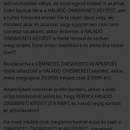
tettrekészebbé váltak, és ezzel együtt többet is akartak.
Ezért hoztuk létre a HALADÓ ÖNISMERETI KÉPZÉST, ami
a turbó fokozata ennek! Ha te olyan típus vagy, aki
mindent akar és azonnal, vagy egyszerüen csak nem
szeretsz vacakolni, akkor érdemes a HALADÓ
ÖNISMERETI KÉPZÉST is mellé tenned és sorban
megcsinálni. Ezzel óriási stabilitásra és életerőre teszel
szert!
Ráadásul ha a DÍJMNETES ÖNISMERETI ALAPKÉPZÉS
mellé választod a HALADÓ ÖNISMERETI képzést, akkor
most megkapod 29.999ft helyett csak 9.999ft-ért!
Amenniyben szeretnél profin kezdeni, akkor a lenti
ürlap kitöltésénél jelőld be, hogy
KÉREM A HALADÓ
ÖNISMERETI KÉPZÉST IS 9.990FT,
és haladj végig sorban
az előadásokon!
Ha most inkább csak megismerkednél ezzel és csak a
DÍJMENTES ÖNISMERETI ALAPKÉPZÉST szeretnéd