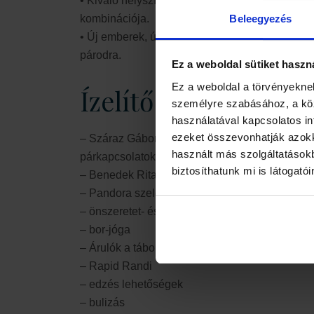
• Kiváló helyszín: A Residence Hotelben minde
Beleegyezés
kombinációja.
• Új emberek, új kapcsolatok: Különböző progr
párodra.
Ez a weboldal sütiket haszn
Ez a weboldal a törvényeknek
Ízelítő a programok
személyre szabásához, a kö
használatával kapcsolatos inf
ezeket összevonhatják azokka
– Száraz Gábor Párválasztási és Párkapcsolati
használt más szolgáltatásokb
párkapcsolatok
biztosíthatunk mi is látogató
– Benedek Rita intimmediátor segít feltérképezni
– Pandora szelencéje (önismereti traccsparti)
– önszeretet- és elengedés meditáció
– bor-jóga
– Árulók a táborban (nyomozós játék)
– Rapid Randi
– edzés lehetőségek
– bulizás