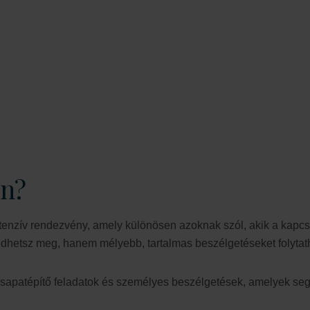
varázslatos, könnyed
őséget ad arra, hogy valódi
töltődsz a gyönyörű Siófok
n találhatod meg a megfelelő
ahol az ismerkedés nem
an?
tenzív rendezvény, amely különösen azoknak szól, akik a kapcs
dhetsz meg, hanem mélyebb, tartalmas beszélgetéseket folytatha
csapatépítő feladatok és személyes beszélgetések, amelyek s