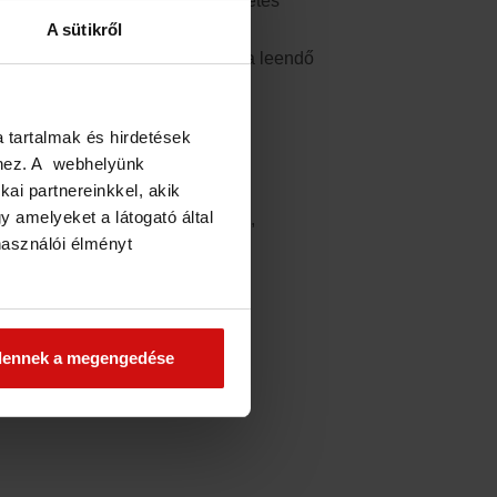
a pihenés és a szórakozás tökéletes
A sütikről
lj rá új ismerősökre vagy akár a leendő
a tartalmak és hirdetések
éhez. A webhelyünk
kai partnereinkkel, akik
 amelyeket a látogató által
ben: társkeresés online/offline,
használói élményt
ót is fog tartani
dennek a megengedése