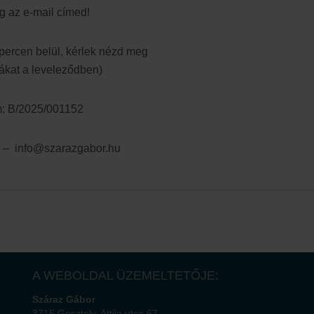
g az e-mail címed!
ercen belül, kérlek nézd meg
ákat a leveleződben)
ám: B/2025/001152
e – info@szarazgabor.hu
A WEBOLDAL ÜZEMELTETŐJE:
Száraz Gábor
3715 Gesztely, Attila utca 67.