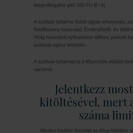
Idegenforgalmi adó: 550 Ft / fő / éj
A szobaár tartalma: külön ágyas elhelyezés, z
fürdőköpeny használat, Élményfürdő- és Welln
Világ használat nyitvatartási időben, parkoló h
szálloda egész területén.
A szobaár tartalmazza a félpanziós ellátást (sv
vacsora).
Jelentkezz most
kitöltésével, mert 
száma limit
Minden további részletet az űrlap kitöltése