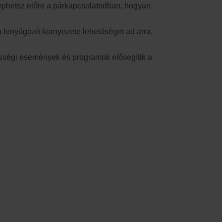
léphetsz előre a párkapcsolatodban, hogyan
a lenyűgöző környezete lehetőséget ad arra,
össégi események és programok elősegítik a
árkeresés útján, és szeretnék jobban megismerni
ején járnak és szeretnék jól csinálni. Ha te is a
merkedni, akkor neked való ez az esemény.
személyes fejlődésről és a hatékony
 megérteni önmagadat és a másikat. Éppen