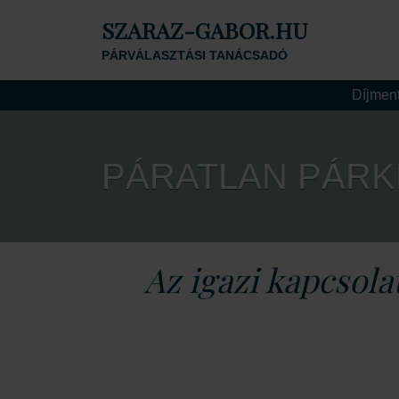
SZARAZ-GABOR.HU
PÁRVÁLASZTÁSI TANÁCSADÓ
Díjment
PÁRATLAN PÁR
Az igazi kapcsola
Olyan helyen, ahol a természet szépsége, a kö