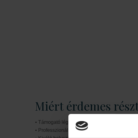
ezért ez jóval többet ad, mint potenciális le
megfelelő viselkedés mintáit. Ezen felül azt is 
megtanulod kiben bízhatsz és hogyan kerülhet
Felmerülhet a kérdés – mi van akkor, most 
Nos, ahogy fentebb is írtuk, nem csak a konkrét
buktatókkal fogtok találkozni – amiken korábba
kapcsolatba kerülésen át, egészen addig, amíg
Miért érdemes részt
• Támogató légkör: Egy olyan rendezvény, ahol
• Professzionális előadók és workshopok: Kép