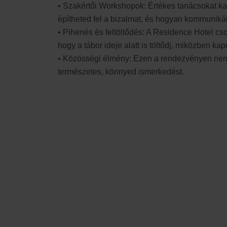
• Szakértői Workshopok: Értékes tanácsokat ka
építheted fel a bizalmat, és hogyan kommuniká
• Pihenés és feltöltődés: A Residence Hotel cs
hogy a tábor ideje alatt is töltődj, miközben kap
• Közösségi élmény: Ezen a rendezvényen nemcs
természetes, könnyed ismerkedést.
Kinek érdemes ott l
Ez a tábor azok számára szól
, akik még nem t
magukat, valamint potenciális partnereiket. Vala
kapcsolat elején jársz, és szeretnél egy támo
A rendezvény kifejezetten azoknak ajánlott, ak
ismerkedésről.
Ez a tábor arról szól,
hogyan ismerkedj a gyak