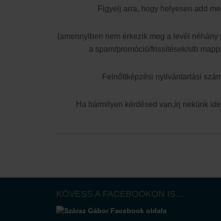
Figyelj arra, hogy helyesen add me
(amennyiben nem érkezik meg a levél néhány p
a spam/promóció/frissítések/stb mapp
Felnőttképzési nyilvántartási sz
Ha bármilyen kérdésed van,írj nekünk id
KÖVESS A FACEBOOKON IS…