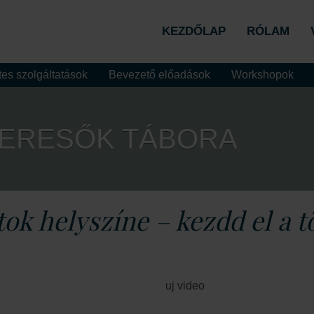
KEZDŐLAP
RÓLAM
es szolgáltatások
Bevezető előadások
Workshopok
KERESŐK TÁBORA
tok helyszíne – kezdd el a t
uj video
zösségi élmény és a szoros