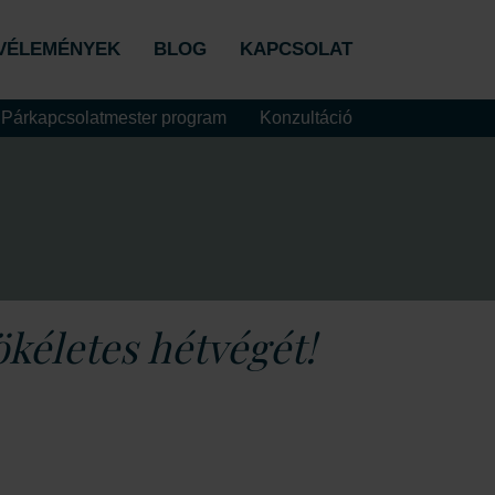
VÉLEMÉNYEK
BLOG
KAPCSOLAT
Párkapcsolatmester program
Konzultáció
ökéletes hétvégét!