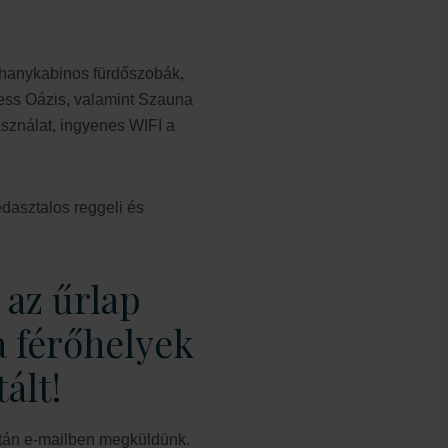
uhanykabinos fürdőszobák,
ess Oázis, valamint Szauna
asználat, ingyenes WIFI a
édasztalos reggeli és
 az űrlap
a férőhelyek
ált!
 után e-mailben megküldünk.