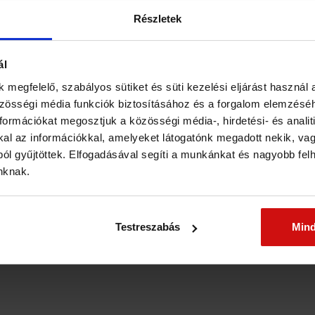
n adott ahhoz, hogy a lehető legjobb élményekkel távozhass – 
Részletek
amok segítenek abban, hogy könnyedén, természetes módon talá
ál
 megfelelő, szabályos sütiket és süti kezelési eljárást használ 
ból:
zösségi média funkciók biztosításához és a forgalom elemzés
ormációkat megosztjuk a közösségi média-, hirdetési- és analiti
l az információkkal, amelyeket látogatónk megadott nekik, vagy
 Tanácsadó több workshoppal készül Nektek az alábbi témakörök
ól gyűjtöttek. Elfogadásával segíti a munkánkat és nagyobb fel
inknak.
 az erotikus személyiség típusotokat, valamint tantrikus meditáci
Testreszabás
Min