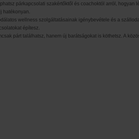
phatsz párkapcsolati szakértőktől és coachoktól arról, hogyan 
lj hatékonyan.
odálatos wellness szolgáltatásainak igénybevétele és a szállod
csolatokat építesz.
ak párt találhatsz, hanem új barátságokat is köthetsz. A köz
enni?
alálták meg a társukat, most indulnak, vagy már elindultak a p
mint azoknak, akik már megtalálták a társukat, de a kapcsolat el
gató közösségben, szórakoztató és biztonságos környezetben is
ik szeretnének többet megtudni a párkapcsolati dinamikákról, a 
orlatban, megtanulsz kapcsolódni, helyesen kommunikálni, és