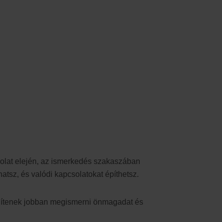
olat elején, az ismerkedés szakaszában
tsz, és valódi kapcsolatokat építhetsz.
egítenek jobban megismerni önmagadat és