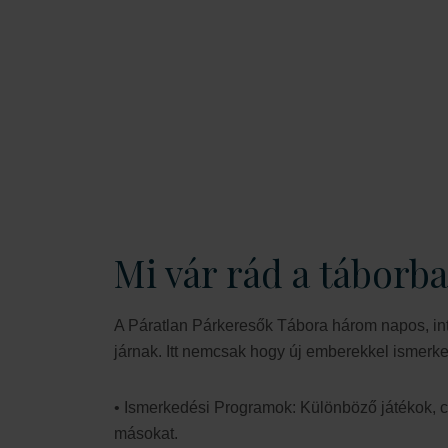
emberi kapcsolatok keverednek – mindezt egy 
légkörben. A
Páratlan Párkeresők Tábora
lehet
kapcsolatokra lelj, miközben pihenhetsz és fel
egyik legjobb szállodájában. Tudd meg, hogya
párt egy szórakoztató és támogató közegben, 
csupán könnyű, hanem élvezetes is.
Mi vár rád a táborb
A Páratlan Párkeresők Tábora három napos, in
járnak. Itt nemcsak hogy új emberekkel ismerke
• Ismerkedési Programok: Különböző játékok, 
másokat.