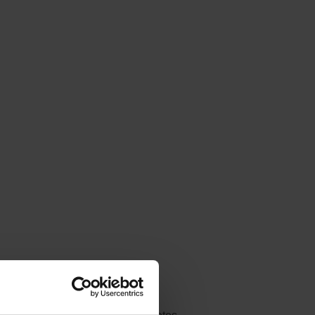
ználható kommunikációs eszközöket, valamint a
csolódni, és ki az, akivel nem. – Azaz
et felépíteni egy kapcsolatot. Milyen
ulajdonképpen a kapcsolatfelvételtől kezdve, a
őpontokat, módszereket, eszközöket.
a kapcsolatépítésben.
ben és az ismerkedésben.