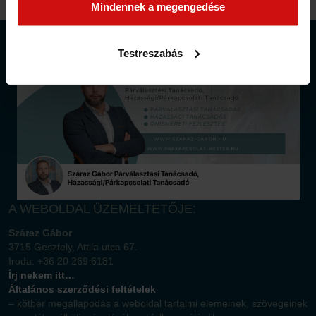
munkánkat és nagyobb felhasználói élményt
Mindennek a megengedése
biztosíthatunk mi is látogatóinknak.
KÖVESS A FACEBOOKON IS…
Testreszabás
A WEBOLDAL ÜZEMELTETŐJE:
Száraz Gábor
3715 Gesztely, Attila utca 67.
Iroda: +36 20 269 6181
Írj nekem itt…
Általános szerződési feltételek
– kötbér megállapodás a weboldal tartalmi elemeinek, szövegeinek