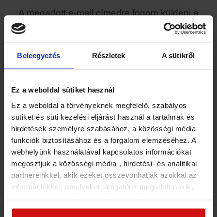
A megadott e-mail címedre fogom küldeni a
jelentkezésed visszaigazolását és a
szükséges tudnivalókat az előadás előtt.
Amennyiben nem kapnád meg a levelet
Beleegyezés
Részletek
A sütikről
néhány percen belül, kérlek nézd meg a
spam, vagy promóció mappában!
Ez a weboldal sütiket használ
Ha bármi kérdésed van írj nekem az
Ez a weboldal a törvényeknek megfelelő, szabályos
sütiket és süti kezelési eljárást használ a tartalmak és
info@szaraz-gabor.hu email címre, vagy a
hirdetések személyre szabásához, a közösségi média
Kapcsolat
oldalon keresztül.
funkciók biztosításához és a forgalom elemzéséhez. A
webhelyünk használatával kapcsolatos információkat
Csatlakozz az #együttjobb közösséghez!
megosztjuk a közösségi média-, hirdetési- és analitikai
partnereinkkel, akik ezeket összevonhatják azokkal az
információkkal, amelyeket látogatónk megadott nekik,
vagy amelyeket a látogató által használt más
szolgáltatásokból gyűjtöttek. Elfogadásával segíti a