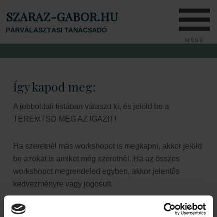
SZARAZ-GABOR.HU
PÁRVÁLASZTÁSI TANÁCSADÓ
Így kapod meg:
A jobboldali listában válaszd ki, és jelöld be a
TEREMTSD MEG AZ IGAZIT!
Ha szeretnél más workshopot is megkapni, akkor jelöld
be azokat is amiket még szeretnél. Ha az összes
workshopot megrendeled egyben, akkor jelentős
kedvezményre vagy jogosult.
Ezt követően az űrlap alján a nyílra kattintva lépj