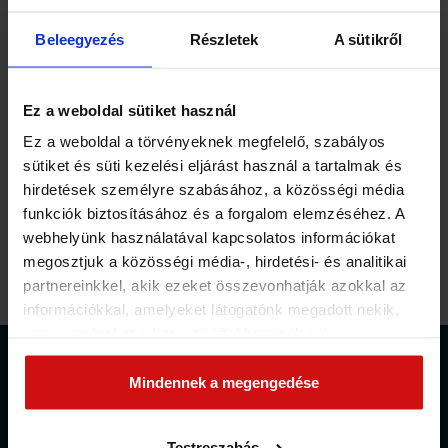
tovább, add meg az adataidat, és küldd el a rendelést.
Beleegyezés
Részletek
A sütikről
Minden további információt megkapsz e-mailben.
Ez a weboldal sütiket használ
Az adatkezelési szabályzatunkat itt tekintheted meg.
Ez a weboldal a törvényeknek megfelelő, szabályos
Röviden: a spamet mi is utáljuk és soha nem adjuk ki
sütiket és süti kezelési eljárást használ a tartalmak és
adataid harmadik félnek. E-mail címed csak arra használjuk,
hirdetések személyre szabásához, a közösségi média
funkciók biztosításához és a forgalom elemzéséhez. A
hogy az általad kért tájékoztatást elküldjünk részedre és a
webhelyünk használatával kapcsolatos információkat
témával kapcsolatos marketingcélú ajánlatról
megosztjuk a közösségi média-, hirdetési- és analitikai
tájékoztathassunk. Adataid törlését egyetlen
partnereinkkel, akik ezeket összevonhatják azokkal az
gombnyomással kérheted rendszerünkben.
információkkal, amelyeket látogatónk megadott nekik,
vagy amelyeket a látogató által használt más
KÖVESS A FACEBOOKON IS…
szolgáltatásokból gyűjtöttek. Elfogadásával segíti a
munkánkat és nagyobb felhasználói élményt
Mindennek a megengedése
biztosíthatunk mi is látogatóinknak.
Testreszabás