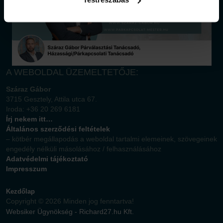
A WEBOLDAL ÜZEMELTETŐJE:
Száraz Gábor
3715 Gesztely, Attila utca 67.
Iroda: +36 20 269 6181
Írj nekem itt…
Általános szerződési feltételek
– kötbér megállapodás a weboldal tartalmi elemeinek, szövegeinek
engedély nélküli másolásához / felhasználásához
Adatvédelmi tájékoztató
Impresszum
Kezdőlap
Copyright © 2026 Minden jog fenntartva!
Websiker Ügynökség - Richard27.hu Kft.