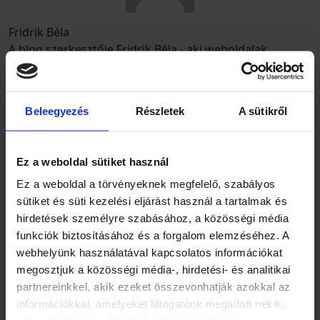
Fridrik Béla
A blog szerkesztője Fridrik Béla - aki weboldalak
biztonsági intézkedéseinek szakértője, a WordPress
Magyarország hivatalos moderátora.
Aki a hívásod várja…
Beleegyezés
Részletek
A sütikről
Száraz Gábor
Ez a weboldal sütiket használ
Párválasztási Tanácsadó, Házassági / Párkapcsolati
Tanácsadó
Ez a weboldal a törvényeknek megfelelő, szabályos
+36 20 269 6181
sütiket és süti kezelési eljárást használ a tartalmak és
hirdetések személyre szabásához, a közösségi média
ezeket olvastad már?
funkciók biztosításához és a forgalom elemzéséhez. A
Miért lettem párválasztási tanácsadó és egyáltalán
webhelyünk használatával kapcsolatos információkat
mit jelent ez?
megosztjuk a közösségi média-, hirdetési- és analitikai
partnereinkkel, akik ezeket összevonhatják azokkal az
Elárulom a hatékony online társkeresés titkait…
információkkal, amelyeket látogatónk megadott nekik,
Ingyenes minitréningem segít, hogy eredményesen