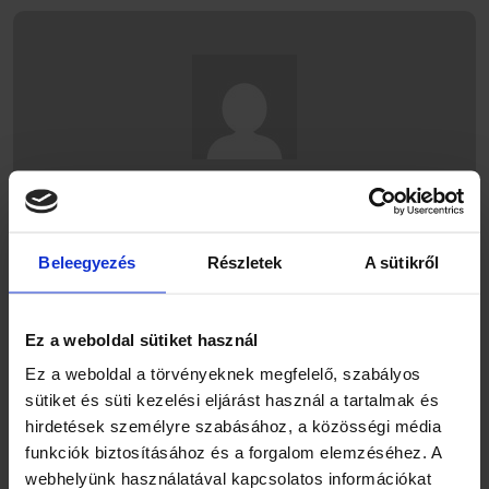
Fridrik Béla
A blog szerkesztője Fridrik Béla - aki weboldalak
Beleegyezés
Részletek
A sütikről
biztonsági intézkedéseinek szakértője, a
WordPress Magyarország hivatalos moderátora.
Ez a weboldal sütiket használ
Ez a weboldal a törvényeknek megfelelő, szabályos
sütiket és süti kezelési eljárást használ a tartalmak és
hirdetések személyre szabásához, a közösségi média
funkciók biztosításához és a forgalom elemzéséhez. A
AKI A HÍVÁSOD VÁRJA…
webhelyünk használatával kapcsolatos információkat