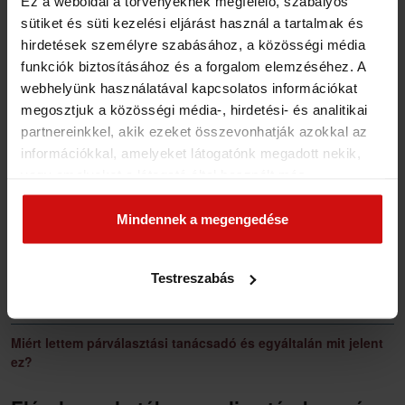
Ez a weboldal a törvényeknek megfelelő, szabályos
biztonsági intézkedéseinek szakértője, a
sütiket és süti kezelési eljárást használ a tartalmak és
WordPress Magyarország hivatalos moderátora.
hirdetések személyre szabásához, a közösségi média
funkciók biztosításához és a forgalom elemzéséhez. A
webhelyünk használatával kapcsolatos információkat
megosztjuk a közösségi média-, hirdetési- és analitikai
partnereinkkel, akik ezeket összevonhatják azokkal az
Aki a hívásod várja…
információkkal, amelyeket látogatónk megadott nekik,
vagy amelyeket a látogató által használt más
szolgáltatásokból gyűjtöttek. Elfogadásával segíti a
munkánkat és nagyobb felhasználói élményt
Mindennek a megengedése
Száraz Gábor
biztosíthatunk mi is látogatóinknak.
Párválasztási Tanácsadó, Házassági / Párkapcsolati Tanácsadó
+36 20 269 6181
Testreszabás
ezeket olvastad már?
Miért lettem párválasztási tanácsadó és egyáltalán mit jelent
ez?