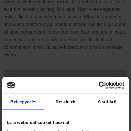
Vivamus vitae condimentum leo, sit amet rutrum felis. Nulla
eu enim laoreet nisi fringilla dictum. Nam vitae magna ac
nulla efficitur euismod vel eget massa. Etiam id urna eget
urna condimentum condimentum. Integer iaculis risus dolor,
sit amet congue enim bibendum nec. Sed fermentum lectus
eu sem laoreet, eu elementum risus lobortis. Nulla at
condimentum tortor. Quisque bibendum nibh non molestie
viverra.
Beleegyezés
Részletek
A sütikről
Fridrik Béla
Ez a weboldal sütiket használ
A blog szerkesztője Fridrik Béla - aki weboldalak