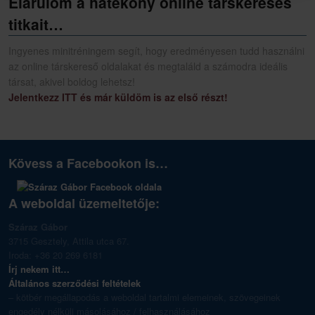
Elárulom a hatékony online társkeresés
titkait…
Ingyenes minitréningem segít, hogy eredményesen tudd használni
az online társkereső oldalakat és megtaláld a számodra ideális
társat, akivel boldog lehetsz!
Jelentkezz ITT és már küldöm is az első részt!
Kövess a Facebookon is…
A weboldal üzemeltetője:
Száraz Gábor
3715 Gesztely, Attila utca 67.
Iroda: +36 20 269 6181
Írj nekem itt…
Általános szerződési feltételek
– kötbér megállapodás a weboldal tartalmi elemeinek, szövegeinek
engedély nélküli másolásához / felhasználásához