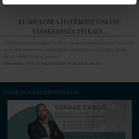
ez?
ELÁRULOM A HATÉKONY ONLINE
TÁRSKERESÉS TITKAIT…
Ingyenes minitréningem segít, hogy eredményesen tudd használni
az online társkereső oldalakat és megtaláld a számodra ideális
társat, akivel boldog lehetsz!
Jelentkezz ITT és már küldöm is az első részt!
KÖVESS A FACEBOOKON IS…