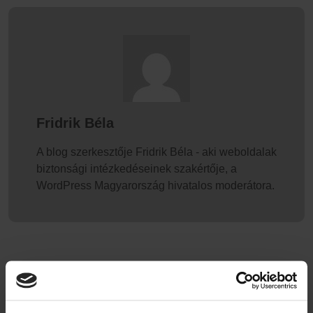
Fridrik Béla
A blog szerkesztője Fridrik Béla - aki weboldalak
biztonsági intézkedéseinek szakértője, a
WordPress Magyarország hivatalos moderátora.
AKI A HÍVÁSOD VÁRJA…