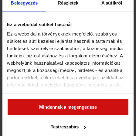
Beleegyezés
Részletek
A sütikről
Ez a weboldal sütiket használ
Ez a weboldal a törvényeknek megfelelő, szabályos
sütiket és süti kezelési eljárást használ a tartalmak és
hirdetések személyre szabásához, a közösségi média
funkciók biztosításához és a forgalom elemzéséhez. A
webhelyünk használatával kapcsolatos információkat
megosztjuk a közösségi média-, hirdetési- és analitikai
partnereinkkel, akik ezeket összevonhatják azokkal az
információkkal, amelyeket látogatónk megadott nekik,
vagy amelyeket a látogató által használt más
Száraz Gábor
szolgáltatásokból gyűjtöttek. Elfogadásával segíti a
Párválasztási Tanácsadó, Házassági / Párkapcsolati Tanácsadó
munkánkat és nagyobb felhasználói élményt
Mindennek a megengedése
+36 20 269 6181
biztosíthatunk mi is látogatóinknak.
EZEKET OLVASTAD MÁR?
Testreszabás
Miért lettem párválasztási tanácsadó és egyáltalán mit jelent