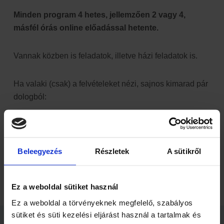
Minden program 4 hetes, jellemzően 2 vagy 4,
másfél órás online előadással hetente.
Vannak közben is feladatok, illetve házi feladatok is.
Ha valaki (csak) a felvételeket nézi, sajnos kimarad pár
dologból:
Nem tudja megcsinálni a házikat,
nincs lehetőség ismerkedni (jónéhány kapcsolat lett
ebből)
Beleegyezés
Részletek
A sütikről
Ugyanakkor ez jó lesz arra, hogy ott akarjon lenni a
Ez a weboldal sütiket használ
következőn.
Ez a weboldal a törvényeknek megfelelő, szabályos
sütiket és süti kezelési eljárást használ a tartalmak és
JELENTKEZZ AZ ALÁBBI