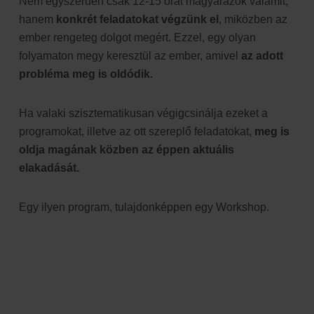
Nem egyszerűen csak 12-15 órát magyarázok valamit,
hanem
konkrét feladatokat végzünk el
, miközben az
ember rengeteg dolgot megért. Ezzel, egy olyan
folyamaton megy keresztül az ember, amivel
az adott
probléma meg is oldódik.
Ha valaki szisztematikusan végigcsinálja ezeket a
programokat, illetve az ott szereplő feladatokat,
meg is
oldja magának közben az éppen aktuális
elakadását.
Egy ilyen program, tulajdonképpen egy Workshop.